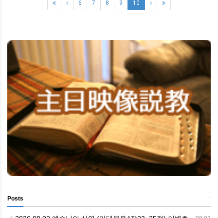
6
7
8
9
10
+
Posts