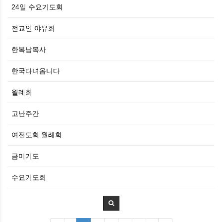
24일 수요기도회
전교인 야유회
한복남목사
한국다녀옵니다
월례회
고난주간
여전도회 월례회
금미기도
수요기도회