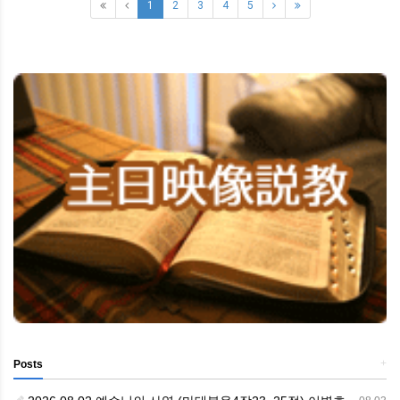
1
2
3
4
5
+
Posts