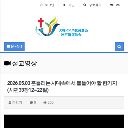
로그인
가입
정보찾기
24
MENU
설교영상
2026.05.03 흔들리는 시대속에서 붙들어야 할 한가지
(시편33장12~22절)
관리자
0
205